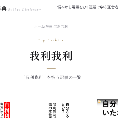
悩みから
用語をひく
連載で学ぶ
運営
辞典
Bukkyō Dictionary
ホーム
›
辞典
›
我利我利
Tag Archive
我利我利
「我利我利」を扱う記事の一覧