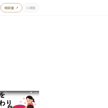
者
相談室 ↗
検索