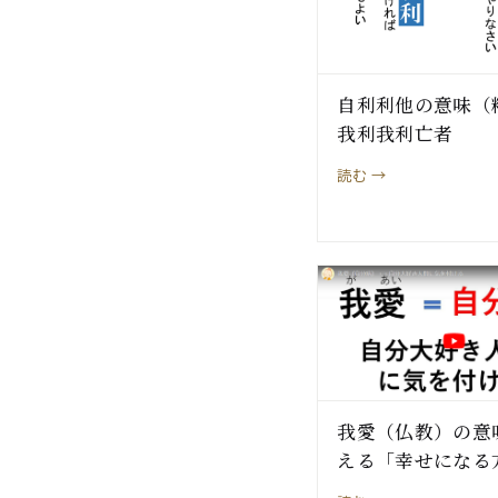
自利利他の意味（
我利我利亡者
読む →
我愛（仏教）の意
える「幸せになる