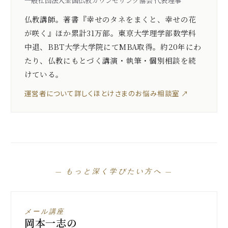
一般社団法人全国仏教カウンセリング協会 代表理事
仏教講師。著書『幸せのタネをまくと、幸せの花
が咲く』ほか累計31万部。東京大学理学部数学科
中退、BBT大学大学院にてMBA取得。約20年にわ
たり、仏教にもとづく講演・執筆・個別相談を続
けている。
運営者について詳しく
ほとけさまのお悩み相談室 ↗
— もっと深く学びたい方へ —
メール講座
岡本一志の