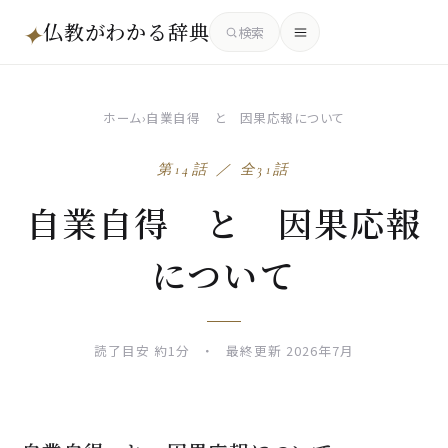
仏教がわかる辞典
✦
検索
ホーム
›
自業自得 と 因果応報について
第14話 ／ 全31話
自業自得 と 因果応報
について
読了目安 約1分 ・ 最終更新 2026年7月