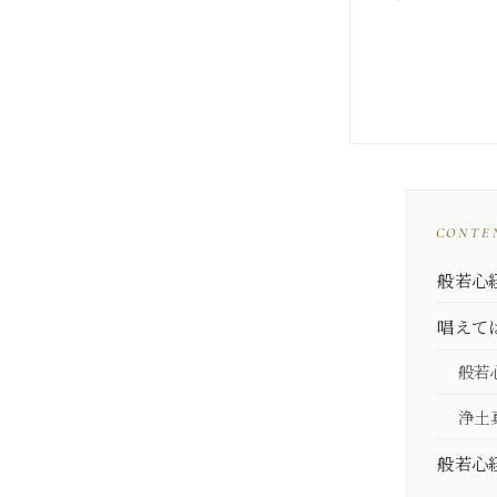
CONTE
般若心
唱えて
般若
浄土
般若心