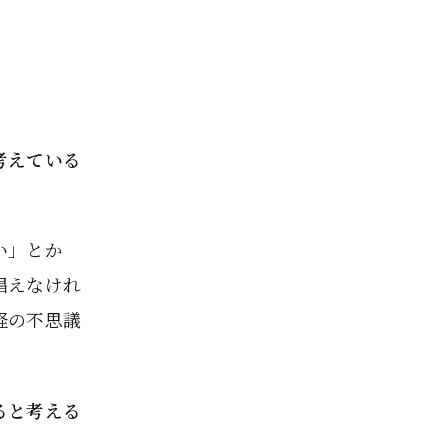
考えている
い」とか
唱えなけれ
経の不思議
ると考える