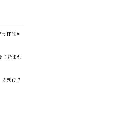
派で拝読さ
よく読まれ
）の要約で