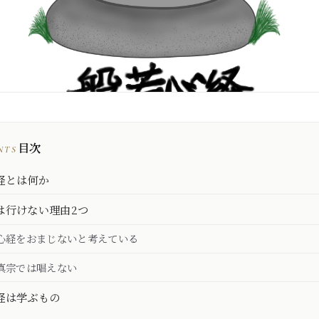
目次
NTS
経とは何か
は行けない理由2つ
心経をおまじないと考えている
真宗では唱えない
経は学ぶもの