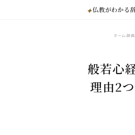
仏教がわかる
✦
ホーム
›
辞典
般若心
理由2