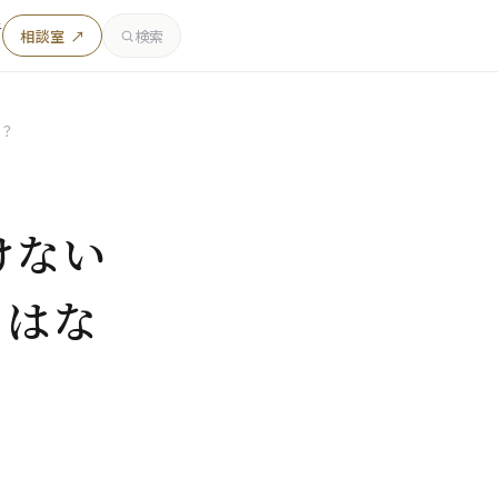
者
相談室 ↗
検索
？
けない
のはな