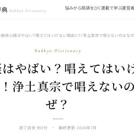
悩みから
用語をひく
連載で学ぶ
運営
辞典
Bukkyō Dictionary
›
般若心経はやばい？唱えてはいけない理由2つ！浄土真宗で唱えないのはなぜ
Bukkyō Dictionary
経はやばい？唱えてはい
つ！浄土真宗で唱えない
ぜ？
読了目安 約3分 ・ 最終更新 2026年7月