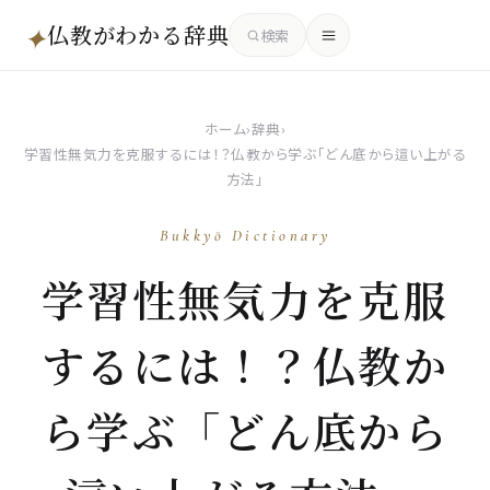
仏教がわかる辞典
✦
検索
ホーム
›
辞典
›
学習性無気力を克服するには！？仏教から学ぶ「どん底から這い上がる
方法」
Bukkyō Dictionary
学習性無気力を克服
するには！？仏教か
ら学ぶ「どん底から