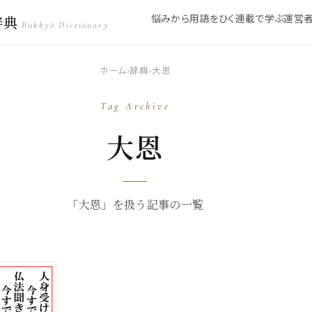
悩みから
用語をひく
連載で学ぶ
運営
辞典
Bukkyō Dictionary
ホーム
›
辞典
›
大恩
Tag Archive
大恩
「大恩」を扱う記事の一覧