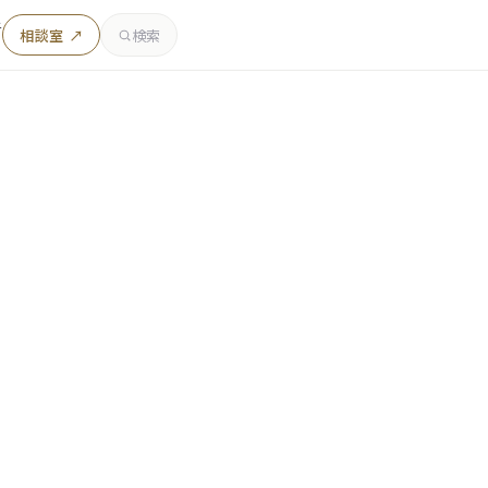
者
相談室 ↗
検索