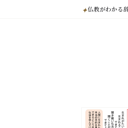
仏教がわかる
✦