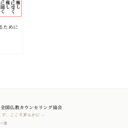
るために
 全国仏教カウンセリング協会
えで、こころ安らかに —
一志