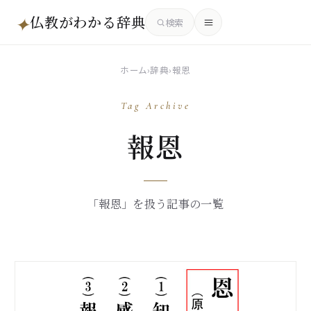
仏教がわかる辞典
✦
検索
ホーム
›
辞典
›
報恩
Tag Archive
報恩
「報恩」を扱う記事の一覧