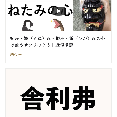
妬み・嫉（そね）み・恨み・僻（ひが）みの心
は蛇やサソリのよう丨近親憎悪
読む →