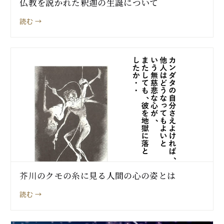
仏教を説かれた釈迦の生誕について
読む →
芥川のクモの糸に見る人間の心の姿とは
読む →