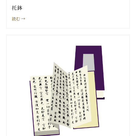
托鉢
読む →