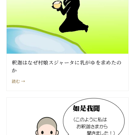
釈迦はなぜ村娘スジャータに乳がゆを求めたの
か
読む →