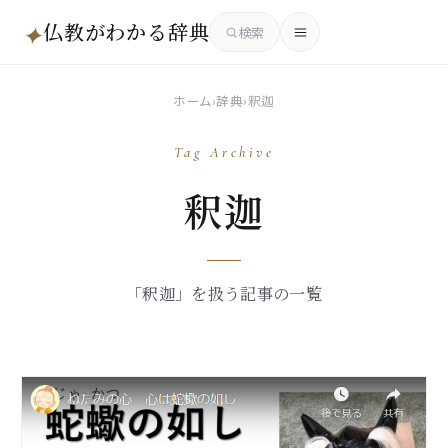
仏教がわかる辞典
✦
検索
ホーム
›
辞典
›
釈迦
Tag Archive
釈迦
「釈迦」を扱う記事の一覧