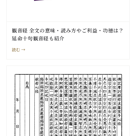
観音経 全文の意味・読み方やご利益・功徳は？
延命十句観音経も紹介
読む →