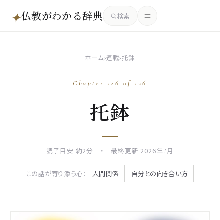
仏教がわかる辞典
✦
検索
ホーム
›
連載
›
托鉢
Chapter 126 of 126
托鉢
読了目安 約2分 ・ 最終更新 2026年7月
この話が寄り添う心：
人間関係
自分との向き合い方