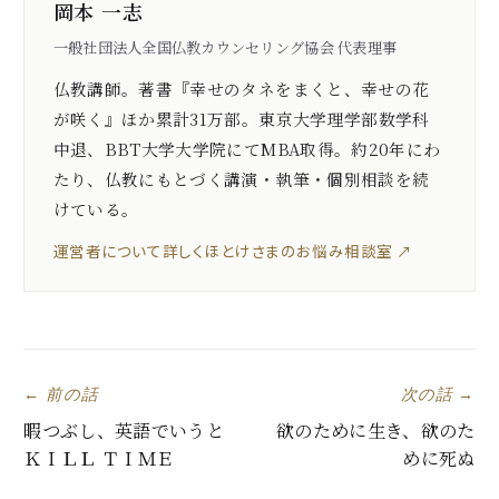
岡本 一志
一般社団法人全国仏教カウンセリング協会 代表理事
仏教講師。著書『幸せのタネをまくと、幸せの花
が咲く』ほか累計31万部。東京大学理学部数学科
中退、BBT大学大学院にてMBA取得。約20年にわ
たり、仏教にもとづく講演・執筆・個別相談を続
けている。
運営者について詳しく
ほとけさまのお悩み相談室 ↗
← 前の話
次の話 →
暇つぶし、英語でいうと
欲のために生き、欲のた
ＫＩＬＬ ＴＩＭＥ
めに死ぬ