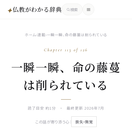
仏教がわかる辞典
✦
検索
ホーム
›
連載
›
一瞬一瞬、命の藤蔓は削られている
Chapter 113 of 126
一瞬一瞬、命の藤蔓
は削られている
読了目安 約1分 ・ 最終更新 2026年7月
この話が寄り添う心：
喪失・無常