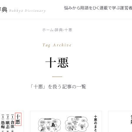
悩みから
用語をひく
連載で学ぶ
運営
辞典
Bukkyō Dictionary
ホーム
›
辞典
›
十悪
Tag Archive
十悪
「十悪」を扱う記事の一覧