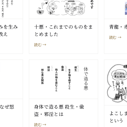
みを生み
十悪・これまでのものをま
青龍・
教え
とめました
読む →
読む →
 なぜ怒
身体で造る悪 殺生・偸
よこし
盗・邪淫とは
という
読む →