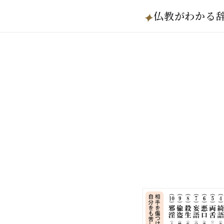
仏教がわかる
✦