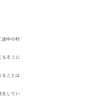
て途中の村
。
てもそこに
まることは
旅をしてい