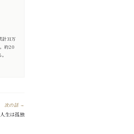
計31万
。約20
る。
次の話 →
人生は孤独