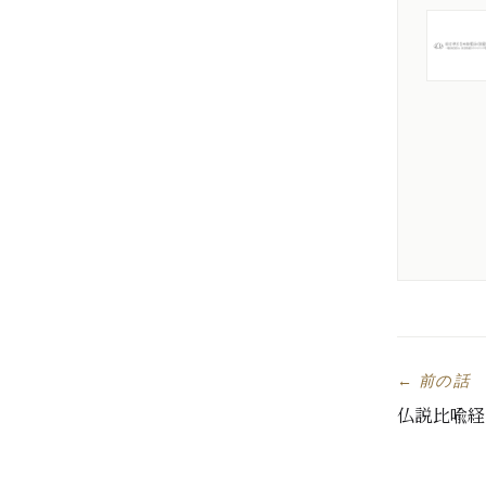
← 前の話
仏説比喩経