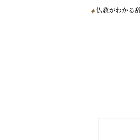
仏教がわかる
✦