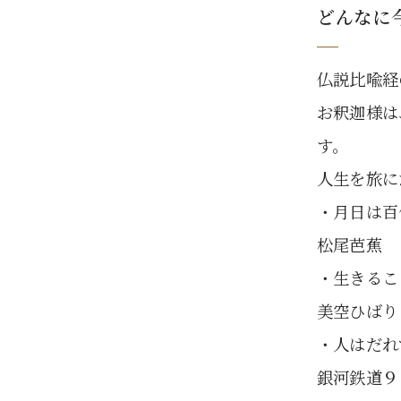
どんなに
仏説比喩経
お釈迦様は
す。
人生を旅に
・月日は百
松尾芭蕉
・生きるこ
美空ひばり
・人はだれ
銀河鉄道９