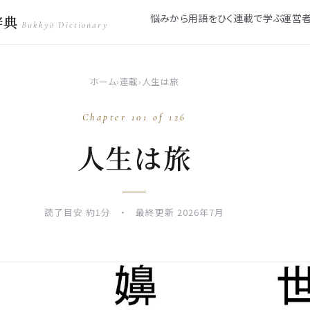
悩みから
用語をひく
連載で学ぶ
運営
辞典
Bukkyō Dictionary
ホーム
›
連載
›
人生は旅
Chapter 101 of 126
人生は旅
読了目安 約1分 ・ 最終更新 2026年7月