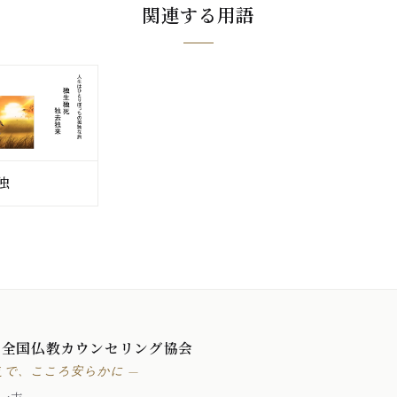
関連する用語
独
 全国仏教カウンセリング協会
えで、こころ安らかに —
一志