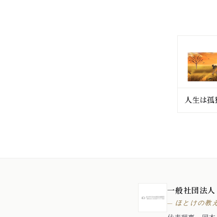
人生は孤
一般社団法人
— ほとけの教
代表理事 岡本