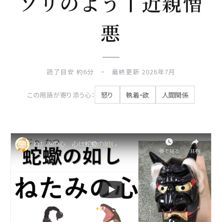
ソリのよう丨近親憎
悪
読了目安 約6分 ・ 最終更新 2026年7月
この用語が寄り添う心：
怒り
執着・欲
人間関係