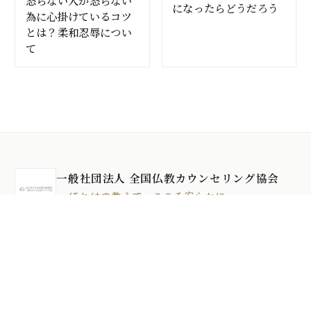
怒らない人が怒らない
になったらどうだろう
為に心掛けているコツ
とは？柔和忍辱につい
て
一般社団法人 全国仏教カウンセリング協会
— ほとけの教えで、こころ安らかに —
代表理事 岡本一志
仏教カウンセリングとは
運営者について
協会公式サイト
お問い合わせ
メール講座