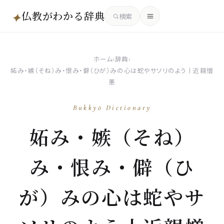
仏教がわかる辞典
✦
検索
ホーム
›
辞典
›
妬み・嫉（そね）み・恨み・僻（ひが）みの心は蛇やサソリのよう丨近親憎
悪
Bukkyō Dictionary
妬み・嫉（そね）
み・恨み・僻（ひ
が）みの心は蛇やサ