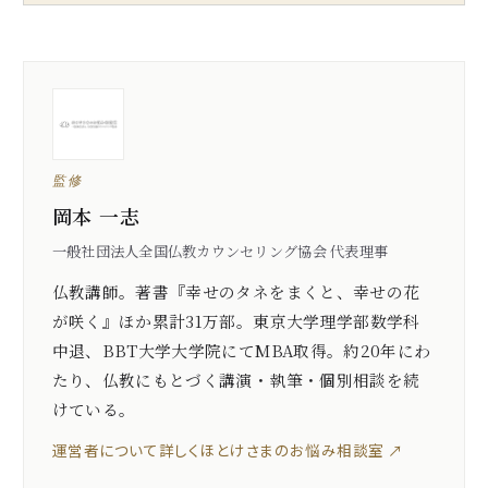
監修
岡本 一志
一般社団法人全国仏教カウンセリング協会 代表理事
仏教講師。著書『幸せのタネをまくと、幸せの花
が咲く』ほか累計31万部。東京大学理学部数学科
中退、BBT大学大学院にてMBA取得。約20年にわ
たり、仏教にもとづく講演・執筆・個別相談を続
けている。
運営者について詳しく
ほとけさまのお悩み相談室 ↗