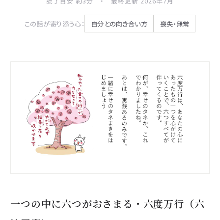
読了目安 約3分 ・ 最終更新 2026年7月
この話が寄り添う心：
自分との向き合い方
喪失・無常
一つの中に六つがおさまる・六度万行（六