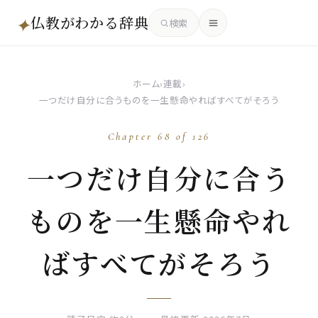
仏教がわかる辞典
✦
検索
ホーム
›
連載
›
一つだけ自分に合うものを一生懸命やればすべてがそろう
Chapter 68 of 126
一つだけ自分に合う
ものを一生懸命やれ
ばすべてがそろう