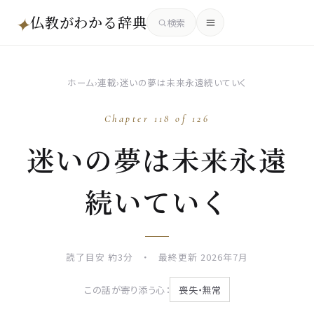
仏教がわかる辞典
✦
検索
ホーム
›
連載
›
迷いの夢は未来永遠続いていく
Chapter 118 of 126
迷いの夢は未来永遠
続いていく
読了目安 約3分 ・ 最終更新 2026年7月
この話が寄り添う心：
喪失・無常