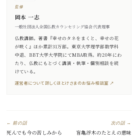
監修
岡本 一志
一般社団法人全国仏教カウンセリング協会 代表理事
仏教講師。著書『幸せのタネをまくと、幸せの花
が咲く』ほか累計31万部。東京大学理学部数学科
中退、BBT大学大学院にてMBA取得。約20年にわ
たり、仏教にもとづく講演・執筆・個別相談を続
けている。
運営者について詳しく
ほとけさまのお悩み相談室 ↗
← 前の話
次の話 →
死んでも今の苦しみから
盲亀浮木のたとえの意味