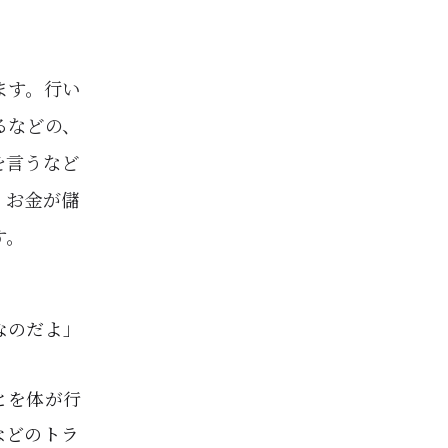
ます。行い
るなどの、
を言うなど
、お金が儲
す。
なのだよ」
とを体が行
などのトラ