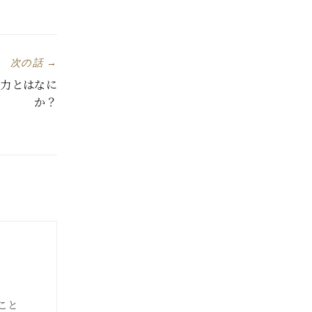
次の話 →
業力とはなに
か？
こと