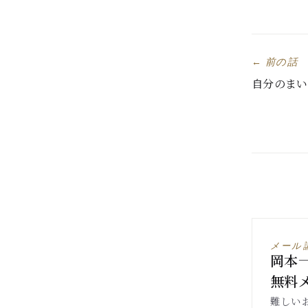
← 前の話
自分のまい
メール
岡本
無料
難しい