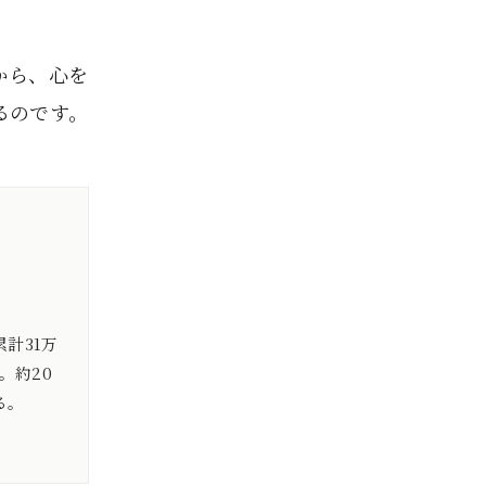
から、心を
るのです。
計31万
。約20
る。