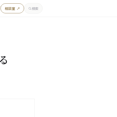
者
相談室 ↗
検索
る