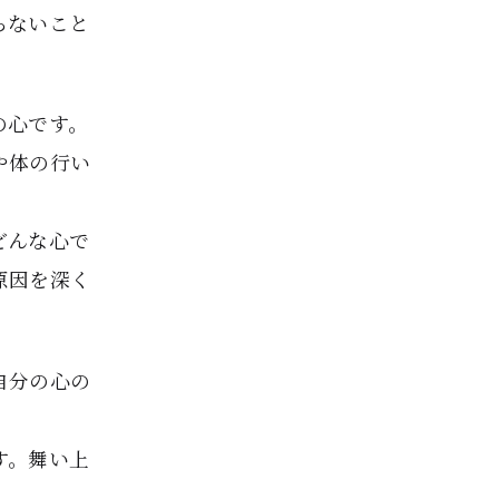
らないこと
の心です。
や体の行い
どんな心で
原因を深く
自分の心の
す。舞い上