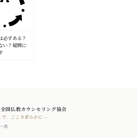
は必ずある？
ない？疑問に
す
 全国仏教カウンセリング協会
えで、こころ安らかに —
一志