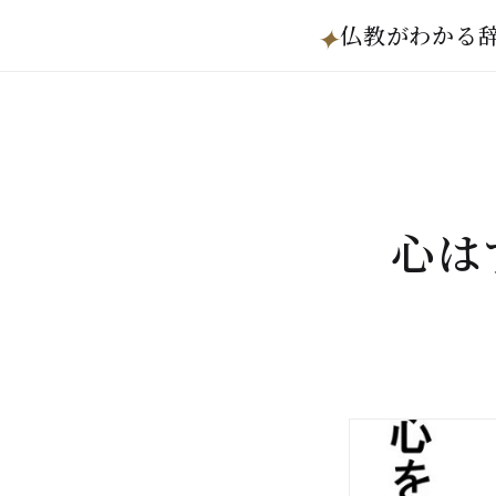
仏教がわかる
✦
心は