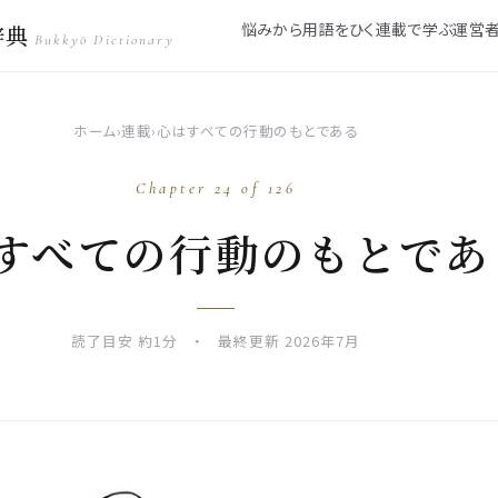
悩みから
用語をひく
連載で学ぶ
運営
辞典
Bukkyō Dictionary
ホーム
›
連載
›
心はすべての行動のもとである
Chapter 24 of 126
すべての行動のもとであ
読了目安 約1分 ・ 最終更新 2026年7月