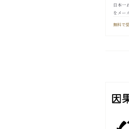
日本一
をメー
無料で