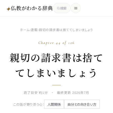
仏教がわかる辞典
✦
検索
ホーム
›
連載
›
親切の請求書は捨ててしまいましょう
Chapter 44 of 126
親切の請求書は捨て
てしまいましょう
読了目安 約1分 ・ 最終更新 2026年7月
この話が寄り添う心：
人間関係
自分との向き合い方